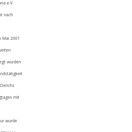
nna e.V
bt nach
m Mai 2001
weiten
legt wurden
ndstätigkeit
 Derichs
gtages mit
tur wurde