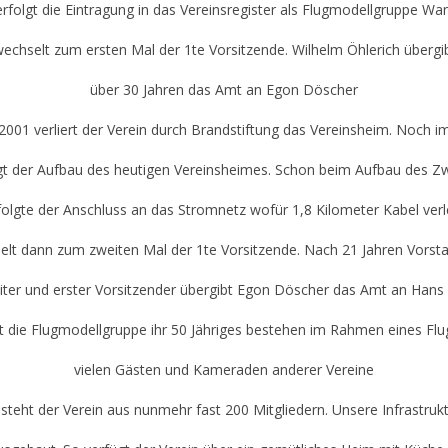
rfolgt die Eintragung in das Vereinsregister als Flugmodellgruppe Wa
echselt zum ersten Mal der 1te Vorsitzende. Wilhelm Öhlerich übergi
über 30 Jahren das Amt an Egon Döscher
2001 verliert der Verein durch Brandstiftung das Vereinsheim. Noch i
gt der Aufbau des heutigen Vereinsheimes. Schon beim Aufbau des Z
olgte der Anschluss an das Stromnetz wofür 1,8 Kilometer Kabel ver
lt dann zum zweiten Mal der 1te Vorsitzende. Nach 21 Jahren Vorsta
iter und erster Vorsitzender übergibt Egon Döscher das Amt an Hans
rt die Flugmodellgruppe ihr 50 Jähriges bestehen im Rahmen eines Flu
vielen Gästen und Kameraden anderer Vereine
steht der Verein aus nunmehr fast 200 Mitgliedern. Unsere Infrastruk