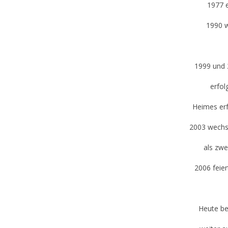
1977 e
1990 w
1999 und 
erfol
Heimes erf
2003 wechse
als zwe
2006 feie
Heute be